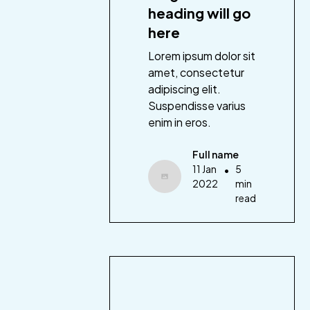
heading will go
here
Lorem ipsum dolor sit
amet, consectetur
adipiscing elit.
Suspendisse varius
enim in eros.
Full name
11 Jan
•
5
2022
min
read