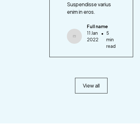
Suspendisse varius
enim in eros.
Full name
11 Jan
•
5
2022
min
read
View all