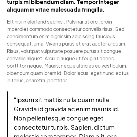
turpis mi bibendum diam. Tempor integer
aliquam in vitae malesuada fringilla.
Elit nisi in eleifend sed nisi. Pulvinar at orci, proin
imperdiet commodo consectetur convallis risus. Sed
condimentum enim dignissim adipiscing faucibus
consequat, urna. Viverra purus et erat auctor aliquam.
Risus, volutpat vulputate posuere purus sit congue
convallis aliquet. Arcu id augue ut feugiat donec
porttitor neque. Mauris, neque ultricies eu vestibulum,
bibendum quam lorem id. Dolor lacus, eget nunc lectus
in tellus, pharetra, porttitor.
"Ipsum sit mattis nulla quam nulla.
Gravida id gravida ac enim mauris id.
Non pellentesque congue eget
consectetur turpis. Sapien, dictum
molestie sem tempor. Diam elit, orci,