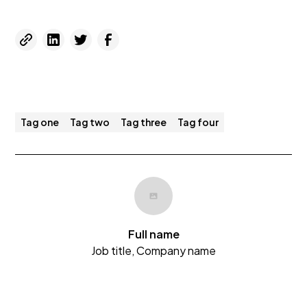
Tag one
Tag two
Tag three
Tag four
Full name
Job title, Company name